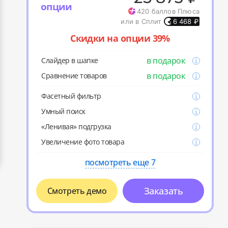
опции
420
баллов Плюса
или в Сплит
6 468
₽
Скидки на опции 39%
в подарок
Слайдер в шапке
в подарок
Cравнение товаров
Фасетный фильтр
Умный поиск
«Ленивая» подгрузка
Увеличение фото товара
посмотреть еще 7
Заказать
Смотреть демо