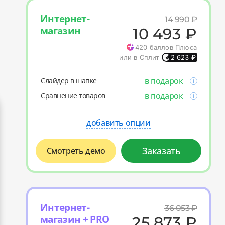
Интернет-
14 990
₽
магазин
10 493
₽
420
баллов Плюса
или в Сплит
2 623
₽
в подарок
Слайдер в шапке
в подарок
Cравнение товаров
добавить опции
Заказать
Смотреть демо
Интернет-
36 053
₽
магазин + PRO
25 873
₽