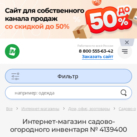
Работаем по всей России
8 800 555-63-42
Заказать сайт
Фильтр
Все
Интернет-магазины
Дом, офис, зоотовары
Садово-о
Интернет-магазин садово-
огородного инвентаря № 4139400