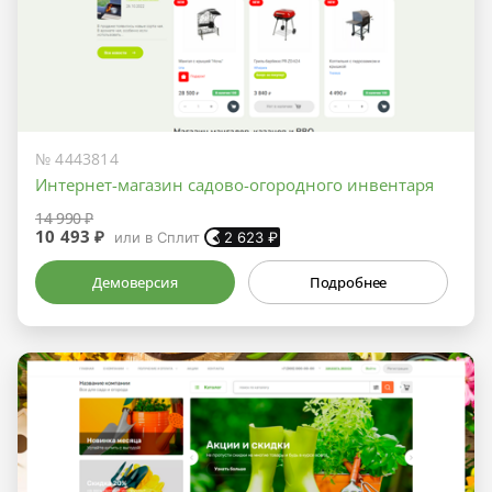
№ 4443814
Интернет-магазин садово-огородного инвентаря
14 990 ₽
10 493 ₽
или в Сплит
2 623
₽
Демоверсия
Подробнее