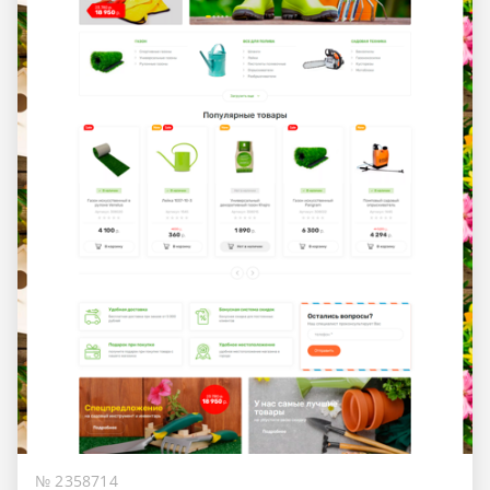
№ 2358714