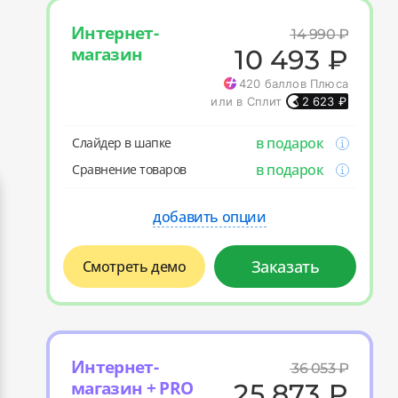
Интернет-
14 990
₽
магазин
10 493
₽
420
баллов Плюса
или в Сплит
2 623
₽
в подарок
Слайдер в шапке
в подарок
Cравнение товаров
добавить опции
Заказать
Смотреть демо
Интернет-
36 053
₽
магазин + PRO
25 873
₽