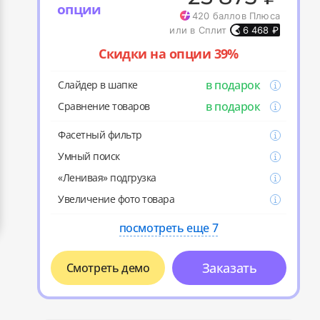
опции
420
баллов Плюса
или в Сплит
6 468
₽
Скидки на опции 39%
в подарок
Слайдер в шапке
в подарок
Cравнение товаров
Фасетный фильтр
Умный поиск
«Ленивая» подгрузка
Увеличение фото товара
посмотреть еще 7
Заказать
Смотреть демо