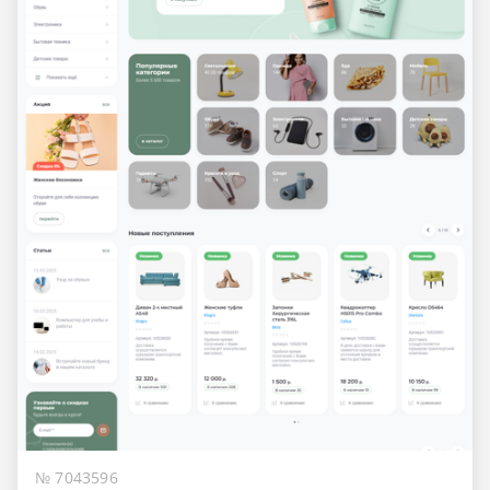
№ 7043596