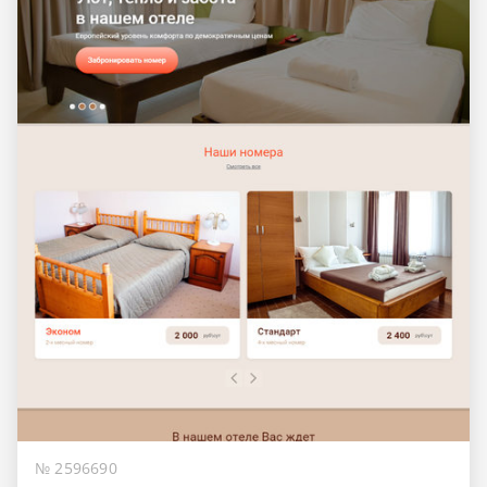
№ 2596690