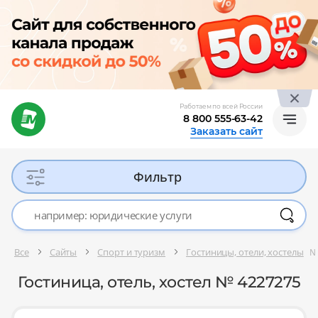
Работаем по всей России
8 800 555-63-42
Заказать сайт
Фильтр
Все
Сайты
Спорт и туризм
Гостиницы, отели, хостелы
№
Гостиница, отель, хостел № 4227275