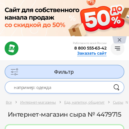
Работаем по всей России
8 800 555-63-42
Заказать сайт
Фильтр
Все
Интернет-магазины
Еда, напитки, общепит
Сыры
№
Интернет-магазин сыра № 4479715