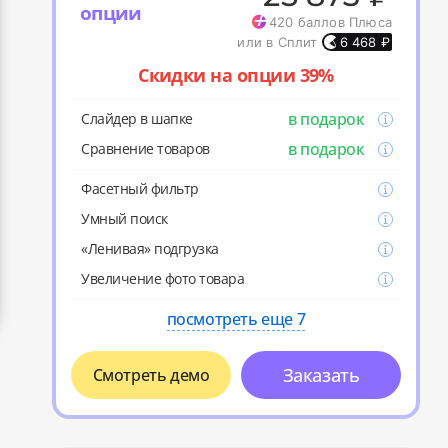
опции
420
баллов Плюса
или в Сплит
6 468
₽
Скидки на опции 39%
в подарок
Слайдер в шапке
в подарок
Cравнение товаров
Фасетный фильтр
Умный поиск
«Ленивая» подгрузка
Увеличение фото товара
посмотреть еще 7
Заказать
Смотреть демо