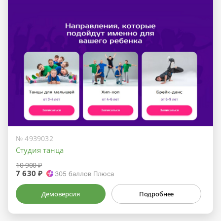
№ 4939032
Студия танца
10 900 ₽
7 630 ₽
305
баллов Плюса
Демоверсия
Подробнее