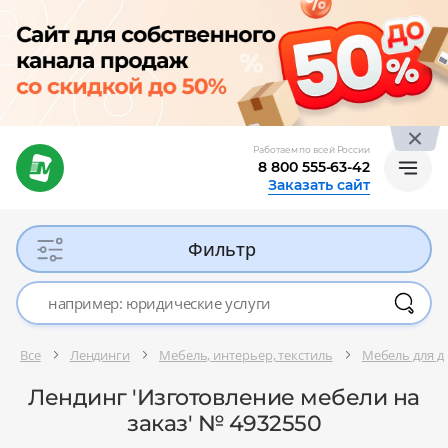
Работаем по всей России
8 800 555-63-42
Заказать сайт
Фильтр
Все
Лендинги
Мебель, интерьер, текстиль
Мебель для д
Лендинг 'Изготовление мебели на
заказ' № 4932550