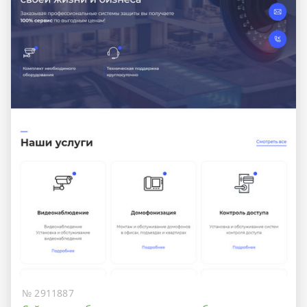
№ 2911887