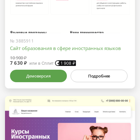
№ 3885911
Сайт образования в сфере иностранных языков
10 900 ₽
7 630 ₽
или в Сплит
1 908
₽
Демоверсия
Подробнее