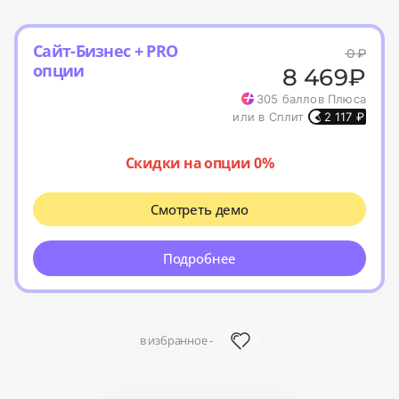
Сайт-Бизнес + PRO
0
₽
опции
8 469
₽
305
баллов Плюса
или в Сплит
2 117
₽
Скидки на опции 0%
Смотреть демо
Подробнее
в избранное -