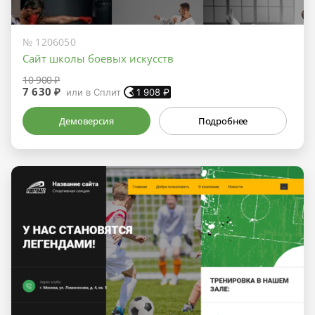
№ 1206050
Сайт школы боевых искусств
10 900 ₽
7 630 ₽
или в Сплит
1 908
₽
Демоверсия
Подробнее