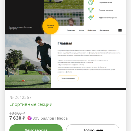
№ 2612367
Спортивные секции
10 900 ₽
7 630 ₽
305
баллов Плюса
Демоверсия
Подробнее