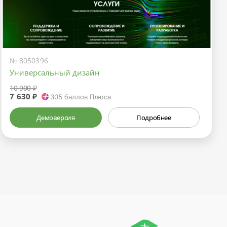
№ 8050396
Универсальный дизайн
10 900 ₽
7 630 ₽
305
баллов Плюса
Демоверсия
Подробнее