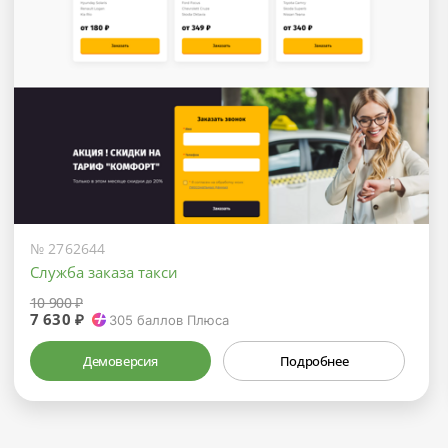
№ 2762644
Служба заказа такси
10 900 ₽
7 630 ₽
305
баллов Плюса
Демоверсия
Подробнее