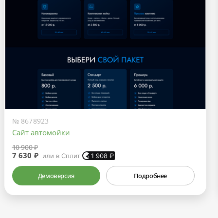
№ 8678923
Сайт автомойки
10 900 ₽
7 630 ₽
или в Сплит
1 908
₽
Демоверсия
Подробнее