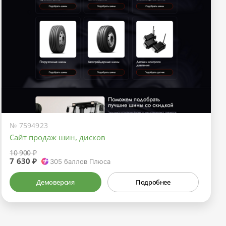
№ 7594923
Сайт продаж шин, дисков
10 900 ₽
7 630 ₽
305
баллов Плюса
Демоверсия
Подробнее