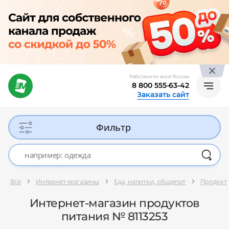
Работаем по всей России
8 800 555-63-42
Заказать сайт
Фильтр
Все
Интернет-магазины
Еда, напитки, общепит
Продукт
Интернет-магазин продуктов
питания № 8113253