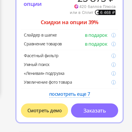
опции
420
баллов Плюса
или в Сплит
6 468
₽
Скидки на опции 39%
в подарок
Слайдер в шапке
в подарок
Cравнение товаров
Фасетный фильтр
Умный поиск
«Ленивая» подгрузка
Увеличение фото товара
посмотреть еще 7
Заказать
Смотреть демо