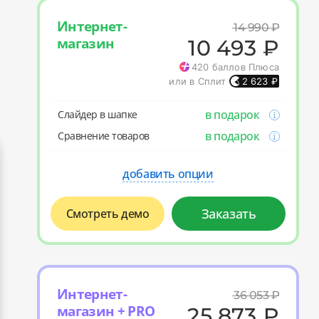
Интернет-
14 990
₽
магазин
10 493
₽
420
баллов Плюса
или в Сплит
2 623
₽
в подарок
Слайдер в шапке
в подарок
Cравнение товаров
добавить опции
Заказать
Смотреть демо
Интернет-
36 053
₽
магазин + PRO
25 873
₽