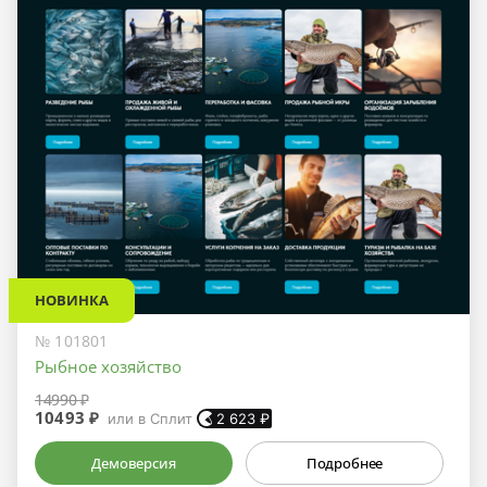
НОВИНКА
№ 101801
Рыбное хозяйство
14990 ₽
10493 ₽
или в Сплит
2 623
₽
Демоверсия
Подробнее