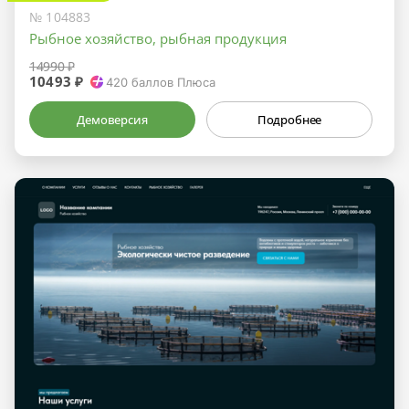
№ 104883
Рыбное хозяйство, рыбная продукция
14990 ₽
10493 ₽
420
баллов Плюса
Демоверсия
Подробнее