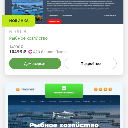
НОВИНКА
№ 99129
Рыбное хозяйство
14990 ₽
10493 ₽
420
баллов Плюса
Демоверсия
Подробнее