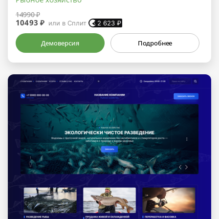
14990 ₽
10493 ₽
или в Сплит
2 623
₽
Демоверсия
Подробнее