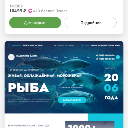
14990 ₽
10493 ₽
420
баллов Плюса
Демоверсия
Подробнее