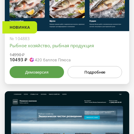
НОВИНКА
№ 104883
Рыбное хозяйство, рыбная продукция
14990 ₽
10493 ₽
420
баллов Плюса
Демоверсия
Подробнее