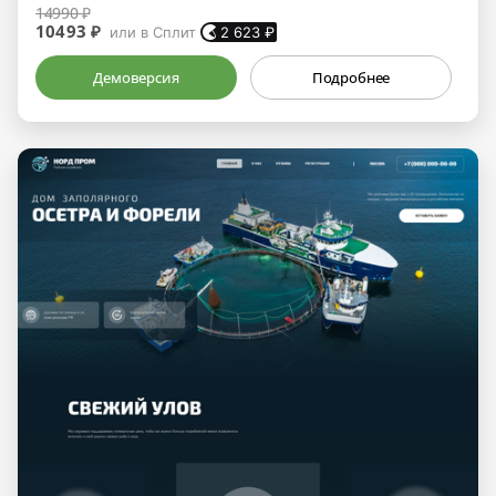
14990 ₽
10493 ₽
или в Сплит
2 623
₽
Демоверсия
Подробнее