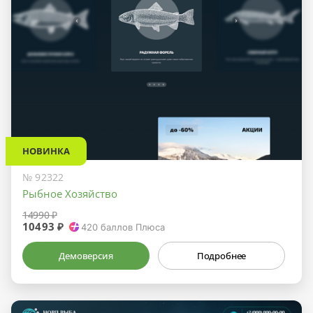
НОВИНКА
№ 92322
Рыбное Хозяйство
14990 ₽
10493 ₽
420
баллов Плюса
Демоверсия
Подробнее