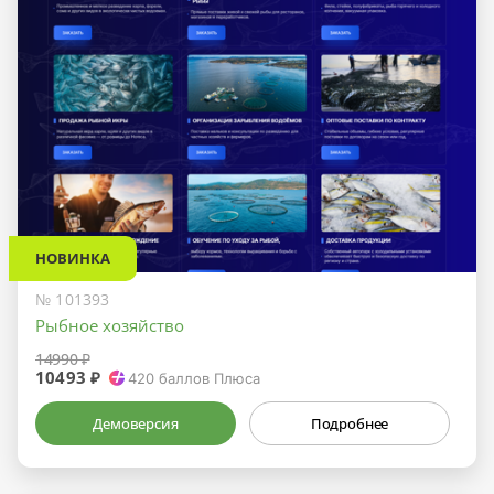
НОВИНКА
№ 101393
Рыбное хозяйство
14990 ₽
10493 ₽
420
баллов Плюса
Демоверсия
Подробнее