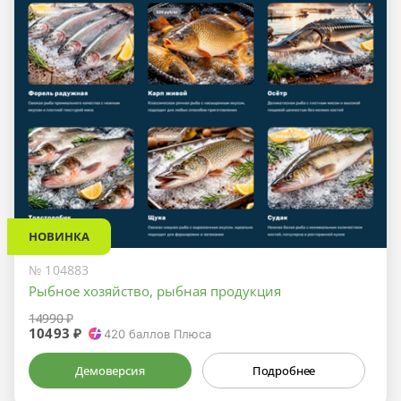
НОВИНКА
№ 104883
Рыбное хозяйство, рыбная продукция
14990 ₽
10493 ₽
420
баллов Плюса
Демоверсия
Подробнее