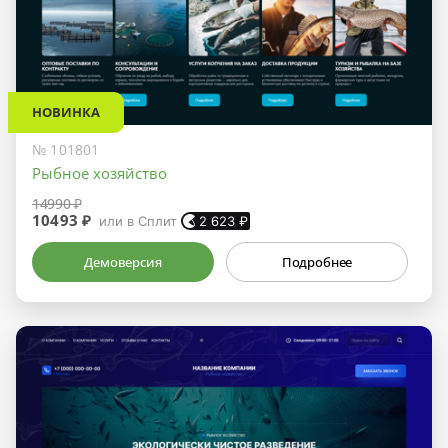
НОВИНКА
№ 101801
Рыбное хозяйство
14990 ₽
10493 ₽
или в Сплит
2 623
₽
Демоверсия
Подробнее