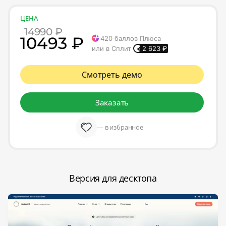
ЦЕНА
14990 ₽
10493 ₽
420
баллов Плюса
или в Сплит
2 623
₽
Смотреть демо
Заказать
— в избранное
Версия для десктопа