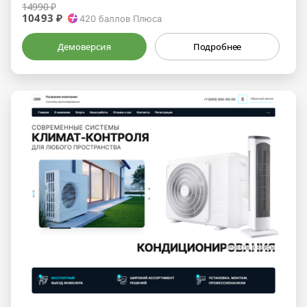
14990 ₽
10493 ₽
420
баллов Плюса
Демоверсия
Подробнее