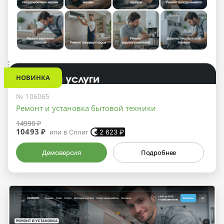
НОВИНКА
№ 106065
Ремонт и установка бытовой техники
14990 ₽
10493 ₽
или в Сплит
2 623
₽
Демоверсия
Подробнее