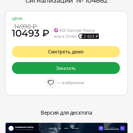
сигнализации' № 104862
ЦЕНА
14990 ₽
10493 ₽
420
баллов Плюса
или в Сплит
2 623
₽
Смотреть демо
Заказать
— в избранное
Версия для десктопа