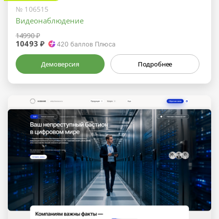
№ 106515
Видеонаблюдение
14990 ₽
10493 ₽
420
баллов Плюса
Демоверсия
Подробнее