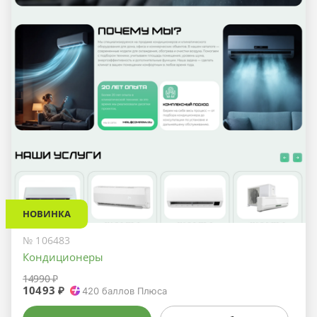
НОВИНКА
№ 106483
Кондиционеры
14990 ₽
10493 ₽
420
баллов Плюса