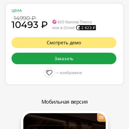
ЦЕНА
14990 ₽
10493 ₽
420
баллов Плюса
или в Сплит
2 623
₽
Смотреть демо
Заказать
— в избранное
Мобильная версия