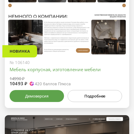
НОВИНКА
№ 106140
Мебель корпусная, изготовление мебели
14990 ₽
10493 ₽
420
баллов Плюса
Демоверсия
Подробнее