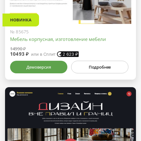
НОВИНКА
№ 85675
Мебель корпусная, изготовление мебели
14990 ₽
10493 ₽
или в Сплит
2 623
₽
Демоверсия
Подробнее