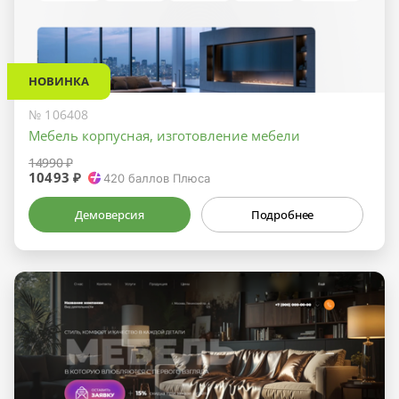
НОВИНКА
№ 106408
Мебель корпусная, изготовление мебели
14990 ₽
10493 ₽
420
баллов Плюса
Демоверсия
Подробнее