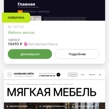
НОВИНКА
№ 105142
Мебель мягкая
14990 ₽
10493 ₽
420
баллов Плюса
Демоверсия
Подробнее