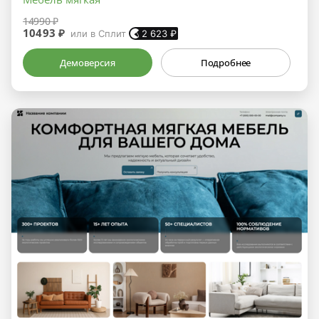
14990 ₽
10493 ₽
или в Сплит
2 623
₽
Демоверсия
Подробнее