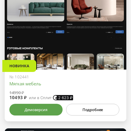
НОВИНКА
№ 102441
Мягкая мебель
14990 ₽
10493 ₽
или в Сплит
2 623
₽
Демоверсия
Подробнее