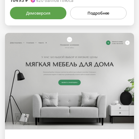
10493 ₽
420
баллов Плюса
Демоверсия
Подробнее