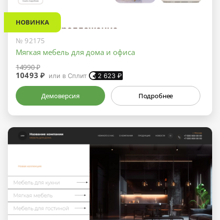
НОВИНКА
№ 92175
Мягкая мебель для дома и офиса
14990 ₽
10493 ₽
или в Сплит
2 623
₽
Демоверсия
Подробнее