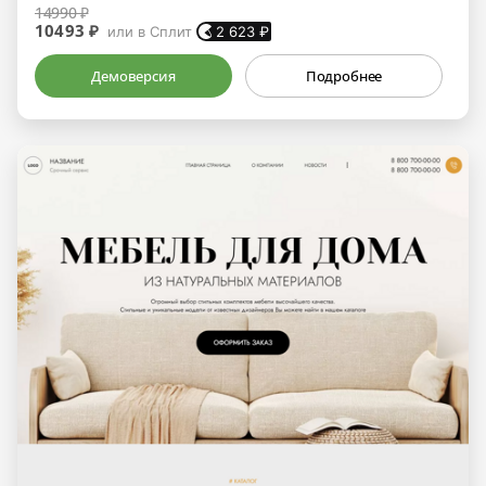
14990 ₽
10493 ₽
или в Сплит
2 623
₽
Демоверсия
Подробнее