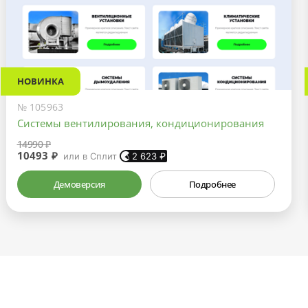
НОВИНКА
№ 105963
Системы вентилирования, кондиционирования
14990 ₽
10493 ₽
или в Сплит
2 623
₽
Демоверсия
Подробнее