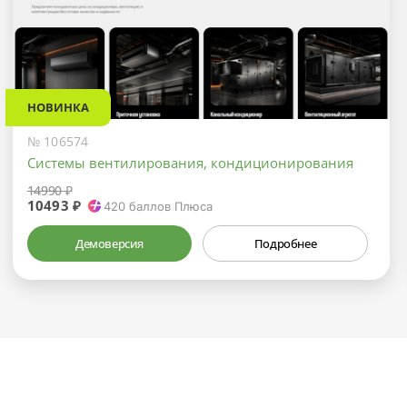
НОВИНКА
№ 106574
Системы вентилирования, кондиционирования
14990 ₽
10493 ₽
420
баллов Плюса
Демоверсия
Подробнее