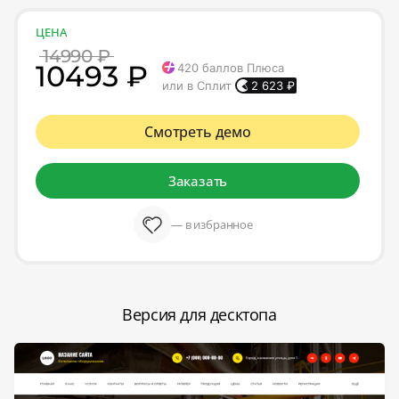
ЦЕНА
14990 ₽
10493 ₽
420
баллов Плюса
или в Сплит
2 623
₽
Смотреть демо
Заказать
— в избранное
Версия для десктопа