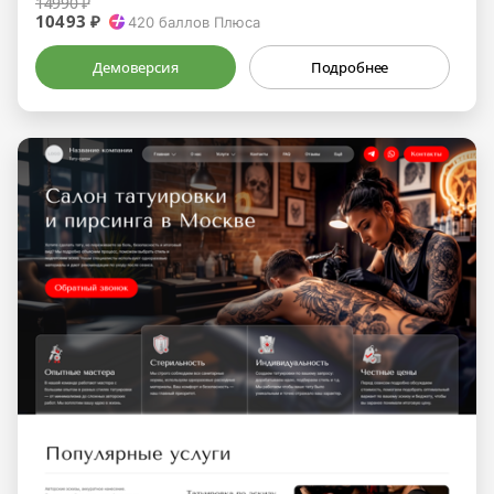
14990 ₽
10493 ₽
420
баллов Плюса
Демоверсия
Подробнее