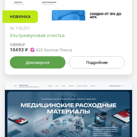
НОВИНКА
№ 106201
Ультразвуковая очистка
14990 ₽
10493 ₽
420
баллов Плюса
Демоверсия
Подробнее