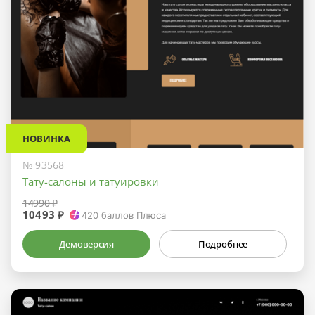
НОВИНКА
№ 93568
Тату-салоны и татуировки
14990 ₽
10493 ₽
420
баллов Плюса
Демоверсия
Подробнее