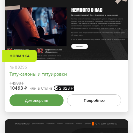
НОВИНКА
№ 88396
Тату-салоны и татуировки
14990 ₽
10493 ₽
или в Сплит
2 623
₽
Демоверсия
Подробнее