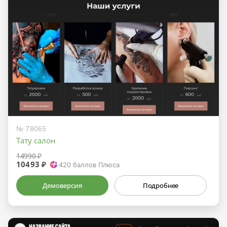
№ 78065
Тату салон
14990 ₽
10493 ₽
420
баллов Плюса
Демоверсия
Подробнее