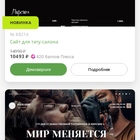
НОВИНКА
№ 88214
Сайт для тату-салона
14990 ₽
10493 ₽
420
баллов Плюса
Демоверсия
Подробнее