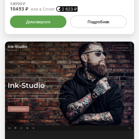
14990 ₽
10493 ₽
или в Сплит
2 623
₽
Демоверсия
Подробнее