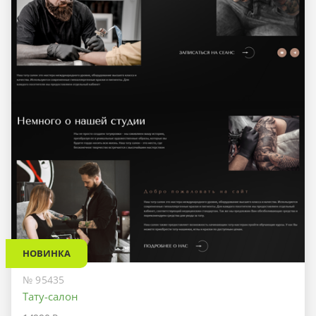
НОВИНКА
№ 95435
Тату-салон