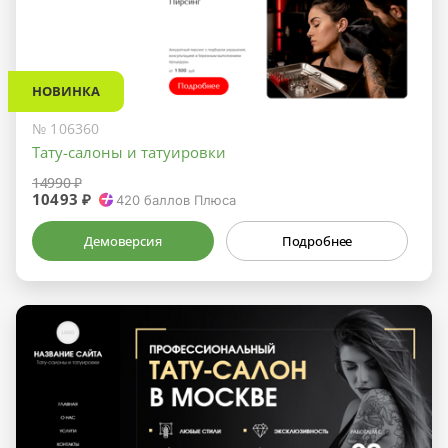
НОВИНКА
№ 106360
Тату-салоны и татуировки
14990 ₽
10493 ₽
420
баллов Плюса
Демоверсия
Подробнее