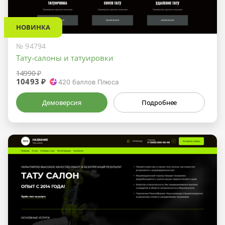
НОВИНКА
№ 94794
Тату-салоны и татуировки
14990 ₽
10493 ₽
420
баллов Плюса
Демоверсия
Подробнее