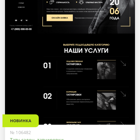
НОВИНКА
№ 106482
Тату-салон, татуировки