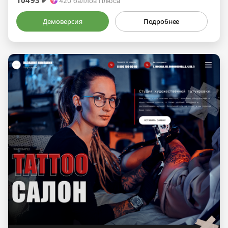
10493 ₽
420
баллов Плюса
Демоверсия
Подробнее