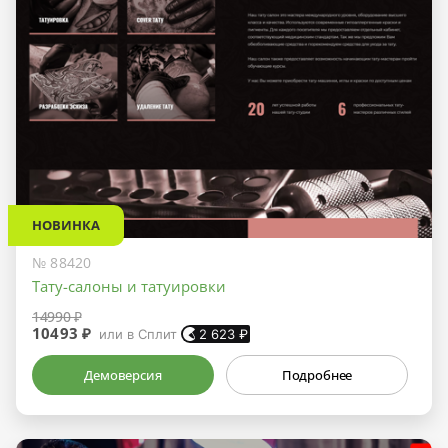
НОВИНКА
№ 88420
Тату-салоны и татуировки
14990 ₽
10493 ₽
или в Сплит
2 623
₽
Демоверсия
Подробнее