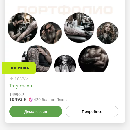
НОВИНКА
№ 106244
Тату-салон
14990 ₽
10493 ₽
420
баллов Плюса
Демоверсия
Подробнее