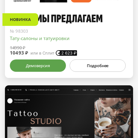
НОВИНКА
№ 98303
Тату-салоны и татуировки
14990 ₽
10493 ₽
или в Сплит
2 623
₽
Демоверсия
Подробнее