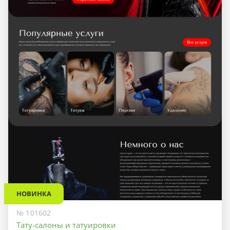
НОВИНКА
№ 101602
Тату-салоны и татуировки