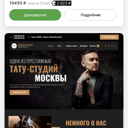
10493 ₽
или в Сплит
2 623
₽
Демоверсия
Подробнее