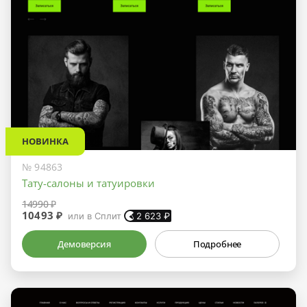
НОВИНКА
№ 94863
Тату-салоны и татуировки
14990 ₽
10493 ₽
или в Сплит
2 623
₽
Демоверсия
Подробнее