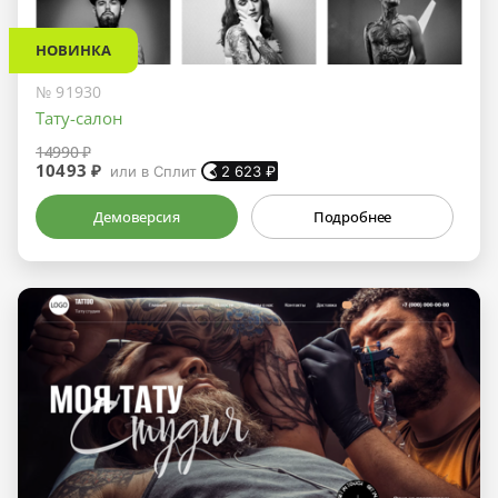
НОВИНКА
№ 91930
Тату-салон
14990 ₽
10493 ₽
или в Сплит
2 623
₽
Демоверсия
Подробнее