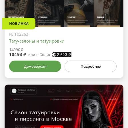
НОВИНКА
№ 102263
Тату-салоны и татуировки
14990 ₽
10493 ₽
или в Сплит
2 623
₽
Демоверсия
Подробнее