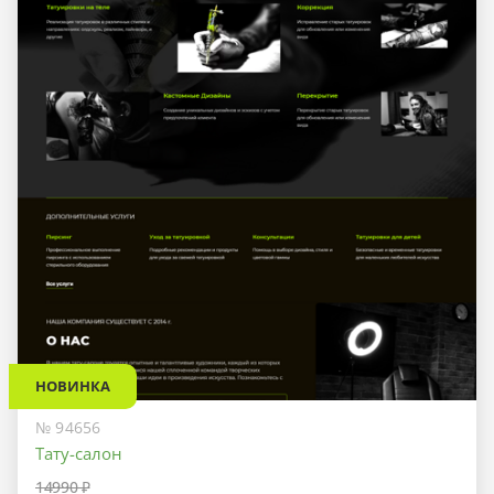
НОВИНКА
№ 94656
Тату-салон
14990 ₽