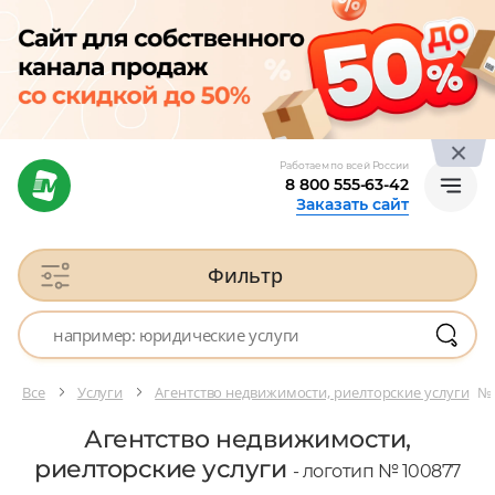
Работаем по всей России
8 800 555-63-42
Заказать сайт
Фильтр
Все
Услуги
Агентство недвижимости, риелторские услуги
№ 
Агентство недвижимости,
риелторские услуги
- логотип № 100877