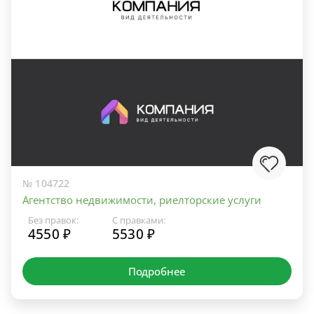
№ 104722
Агентство недвижимости, риелторские услуги
Без правок:
С правками:
4550 ₽
5530 ₽
Подробнее