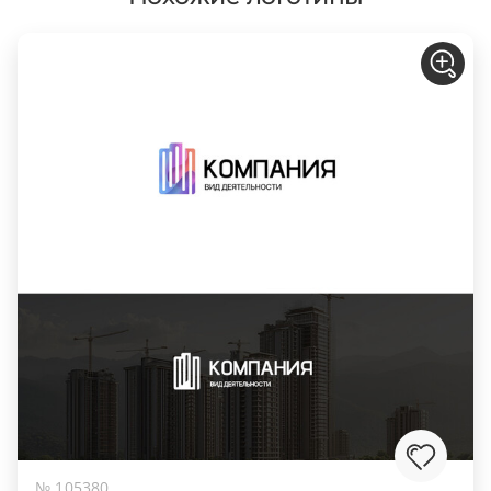
№ 105380