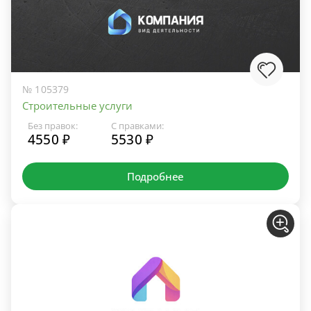
№ 105379
Строительные услуги
Без правок:
С правками:
4550 ₽
5530 ₽
Подробнее