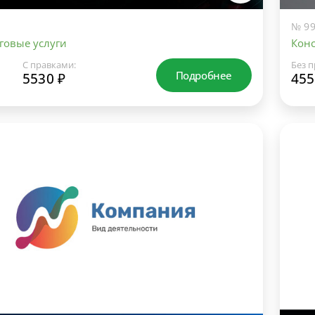
№ 99
говые услуги
Конс
С правками:
Без п
Подробнее
5530 ₽
455