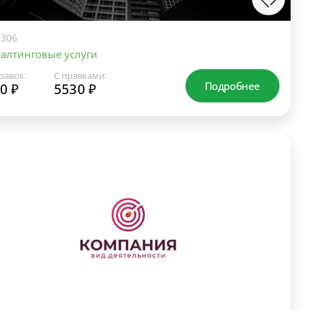
306
алтинговые услуги
равок:
С правками:
Подробнее
0 ₽
5530 ₽