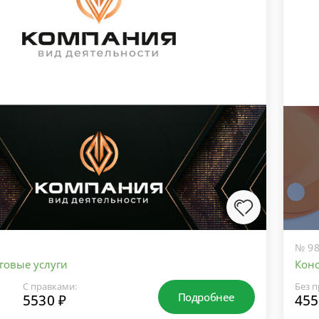
№ 98
говые услуги
Конс
С правками:
Без п
Подробнее
5530 ₽
455