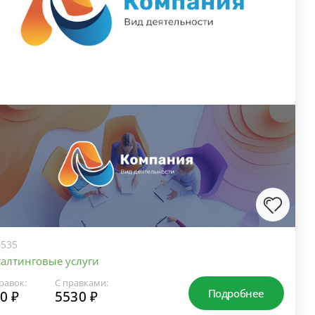
535
алтинговые услуги
равок:
С правками:
Подробнее
0 ₽
5530 ₽