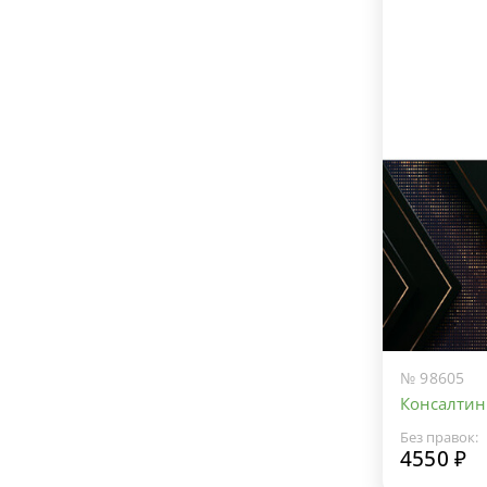
№ 98605
Консалтин
Без правок:
4550 ₽