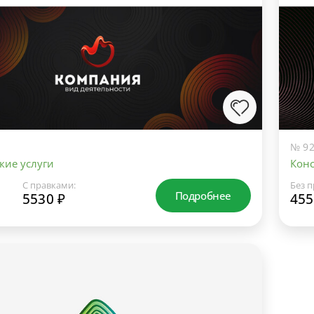
№ 92
кие услуги
Конс
С правками:
Без п
Подробнее
5530 ₽
455