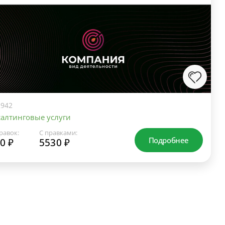
942
алтинговые услуги
равок:
С правками:
Подробнее
0 ₽
5530 ₽