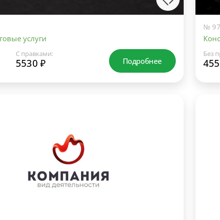
№ 97
говые услуги
Конс
С правками:
Без п
Подробнее
5530 ₽
455