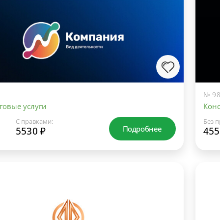
№ 98
говые услуги
Конс
С правками:
Без п
Подробнее
5530 ₽
455