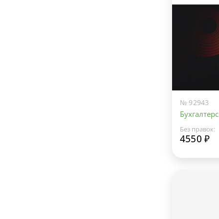
№ 92943
Бухгалтерс
Без правок:
4550 ₽