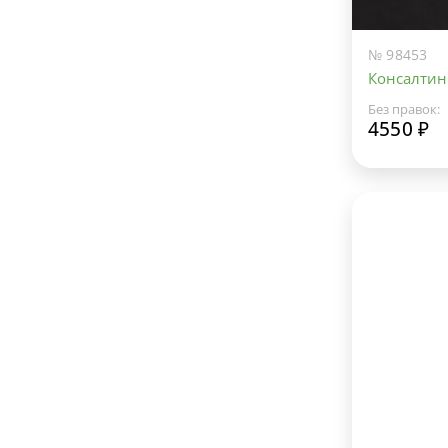
№ 98453
Консалтин
Без правок:
4550 ₽