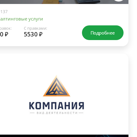
137
алтинговые услуги
равок:
С правками:
Подробнее
0 ₽
5530 ₽