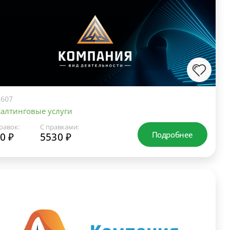
607
алтинговые услуги
равок:
С правками:
Подробнее
0 ₽
5530 ₽