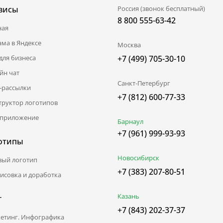
висы
Россия (звонок бесплатный)
8 800 555-63-42
ная
ама в Яндексе
Москва
для бизнеса
+7 (499) 705-30-10
йн чат
Санкт-Петербург
l-рассылки
+7 (812) 600-77-33
труктор логотипов
приложение
Барнаул
+7 (961) 999-93-93
отипы
Новосибирск
вый логотип
+7 (383) 207-80-51
исовка и доработка
Казань
г
+7 (843) 202-37-37
етинг. Инфографика