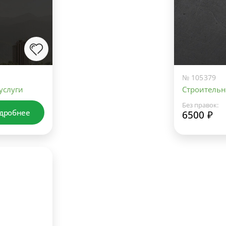
№ 105379
услуги
Строительн
Без правок:
дробнее
6500 ₽