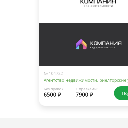
№ 104722
Агентство недвижимости, риелторские 
Без правок:
С правками:
По
6500 ₽
7900 ₽