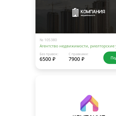
№ 105380
Агентство недвижимости, риелторские 
Без правок:
С правками:
По
6500 ₽
7900 ₽