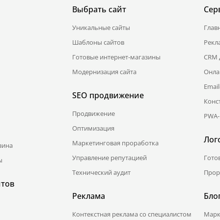
Выбрать сайт
Сер
Уникальные сайты
Глав
Шаблоны сайтов
Рекл
Готовые интернет-магазины
CRM 
Модернизация сайта
Онла
Emai
SEO продвижение
Конс
Продвижение
PWA-
Оптимизация
Лог
Маркетинговая проработка
зина
Управление репутацией
Гото
ы
Технический аудит
Прор
йтов
Реклама
Бло
Контекстная реклама со специалистом
Марк