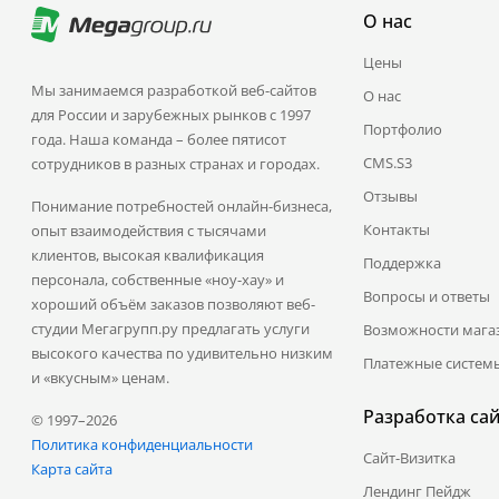
О нас
Цены
Мы занимаемся разработкой веб-сайтов
О нас
для России и зарубежных рынков с 1997
Портфолио
года. Наша команда – более пятисот
CMS.S3
сотрудников в разных странах и городах.
Отзывы
Понимание потребностей онлайн-бизнеса,
Контакты
опыт взаимодействия с тысячами
клиентов, высокая квалификация
Поддержка
персонала, собственные «ноу-хау» и
Вопросы и ответы
хороший объём заказов позволяют веб-
студии Мегагрупп.ру предлагать услуги
Возможности мага
высокого качества по удивительно низким
Платежные систем
и «вкусным» ценам.
Разработка са
© 1997–2026
Политика конфиденциальности
Сайт-Визитка
Карта сайта
Лендинг Пейдж