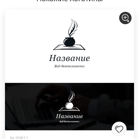
№ 99811