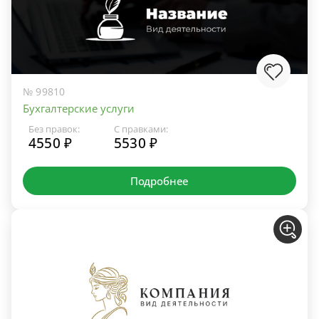
№ 99810
Бухгалтерские услуги
Без правок:
С правками:
4550 ₽
5530 ₽
Подробнее