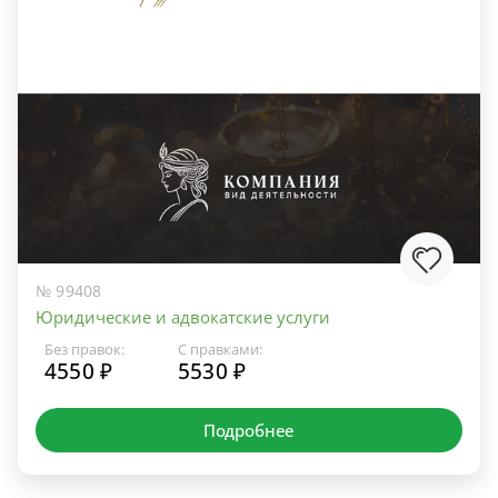
№ 99408
Юридические и адвокатские услуги
Без правок:
С правками:
4550 ₽
5530 ₽
Подробнее