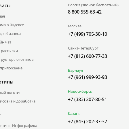
висы
Россия (звонок бесплатный)
8 800 555-63-42
ная
ама в Яндексе
Москва
для бизнеса
+7 (499) 705-30-10
йн чат
Санкт-Петербург
l-рассылки
+7 (812) 600-77-33
труктор логотипов
приложение
Барнаул
+7 (961) 999-93-93
отипы
Новосибирск
вый логотип
+7 (383) 207-80-51
исовка и доработка
Казань
г
+7 (843) 202-37-37
етинг. Инфографика