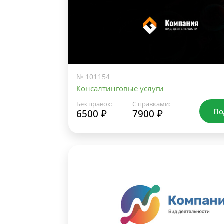
№ 101154
Консалтинговые услуги
Без правок:
С правками:
По
6500 ₽
7900 ₽