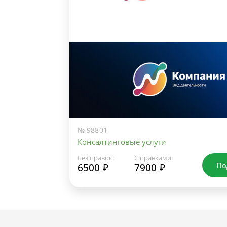
№ 98801
Консалтинговые услуги
Без правок:
С правками:
По
6500 ₽
7900 ₽