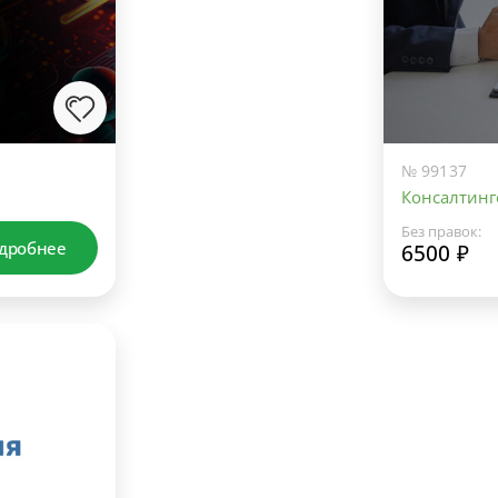
№ 99137
Консалтинг
Без правок:
дробнее
6500 ₽