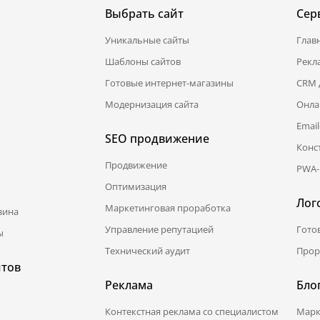
Выбрать сайт
Сер
Уникальные сайты
Глав
Шаблоны сайтов
Рекл
Готовые интернет-магазины
CRM 
Модернизация сайта
Онла
Emai
SEO продвижение
Конс
Продвижение
PWA-
Оптимизация
Лог
Маркетинговая проработка
зина
Управление репутацией
Гото
ы
Технический аудит
Прор
йтов
Реклама
Бло
Контекстная реклама со специалистом
Марк