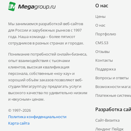
О нас
Цены
Мы занимаемся разработкой веб-сайтов
О нас
для России и зарубежных рынков с 1997
Портфолио
года. Наша команда – более пятисот
CMS.S3
сотрудников в разных странах и городах.
Отзывы
Понимание потребностей онлайн-бизнеса,
Контакты
опыт взаимодействия с тысячами
клиентов, высокая квалификация
Поддержка
персонала, собственные «ноу-хау» и
Вопросы и ответы
хороший объём заказов позволяют веб-
студии Мегагрупп.ру предлагать услуги
Возможности мага
высокого качества по удивительно низким
Платежные систем
и «вкусным» ценам.
Разработка са
© 1997–2026
Политика конфиденциальности
Сайт-Визитка
Карта сайта
Лендинг Пейдж