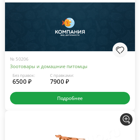
№ 50206
Зоотовары и домашние питомцы
Без правок:
С правками:
6500 ₽
7900 ₽
Подробнее