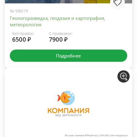
№ 98619
Геологоразведка, геодезия и картография,
метеорология
Без правок:
С правками:
6500 ₽
7900 ₽
Подробнее