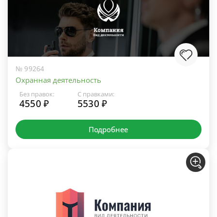
№ 99264
Охранная деятельность
Без правок:
С правками:
4550 ₽
5530 ₽
Подробнее