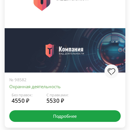
№ 98582
Охранная деятельность
Без правок:
С правками:
4550 ₽
5530 ₽
Подробнее