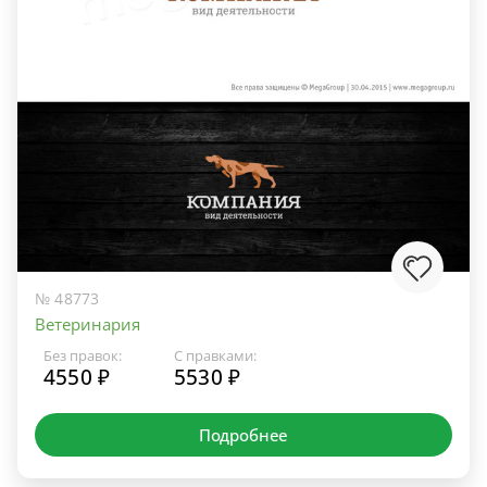
№ 48773
Ветеринария
Без правок:
С правками:
4550 ₽
5530 ₽
Подробнее