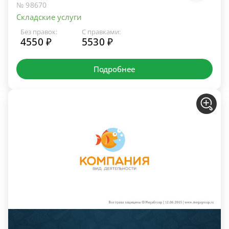
№ 98670
Складские услуги
Без правок:
С правками:
4550 ₽
5530 ₽
Подробнее