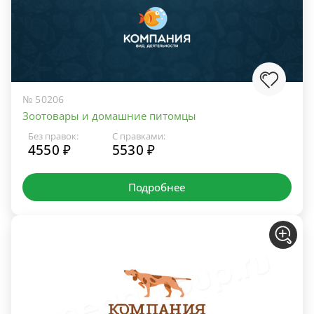
№ 50206
Зоотовары и домашние питомцы
Без правок:
С правками:
4550 ₽
5530 ₽
Подробнее