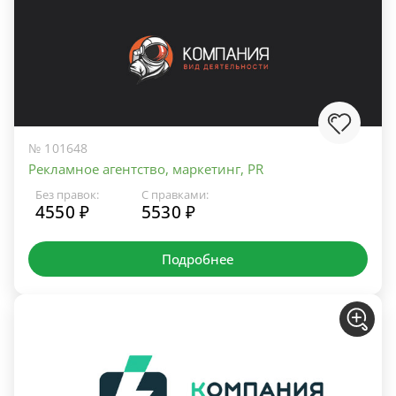
№ 101648
Рекламное агентство, маркетинг, PR
Без правок:
С правками:
4550 ₽
5530 ₽
Подробнее