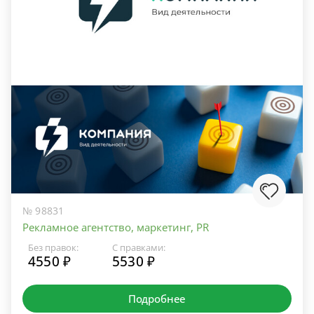
№ 98831
Рекламное агентство, маркетинг, PR
Без правок:
С правками:
4550 ₽
5530 ₽
Подробнее