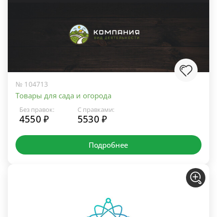
№ 104713
Товары для сада и огорода
Без правок:
С правками:
4550 ₽
5530 ₽
Подробнее