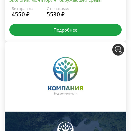
Без правок:
С правками:
4550 ₽
5530 ₽
Подробнее