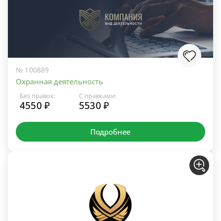
№ 100889
Охранная деятельность
Без правок:
С правками:
4550 ₽
5530 ₽
Подробнее