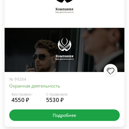
№ 99264
Охранная деятельность
Без правок:
С правками:
4550 ₽
5530 ₽
Подробнее