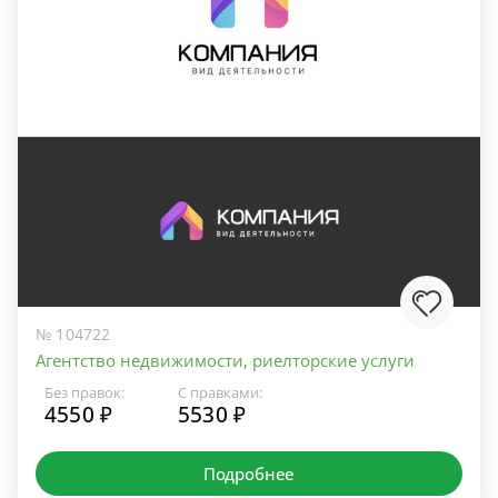
№ 104722
Агентство недвижимости, риелторские услуги
Без правок:
С правками:
4550 ₽
5530 ₽
Подробнее