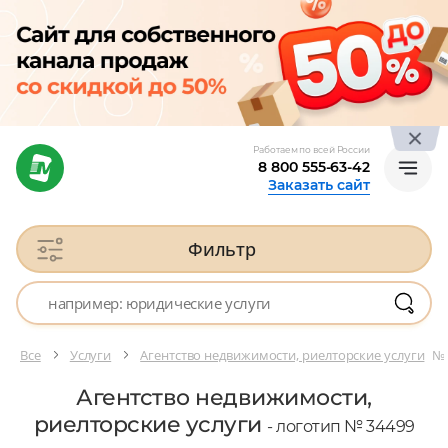
Работаем по всей России
8 800 555-63-42
Заказать сайт
Фильтр
Все
Услуги
Агентство недвижимости, риелторские услуги
№ 
Агентство недвижимости,
риелторские услуги
- логотип № 34499