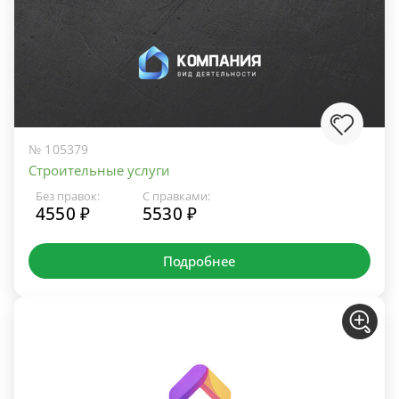
№ 105379
Строительные услуги
Без правок:
С правками:
4550 ₽
5530 ₽
Подробнее