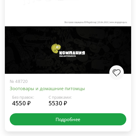
№ 48720
Зоотовары и домашние питомцы
Без правок:
С правками:
4550 ₽
5530 ₽
Подробнее