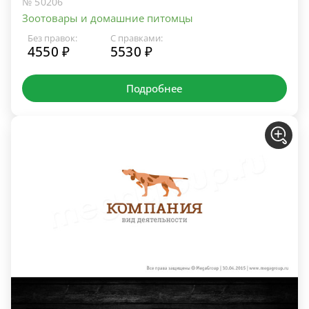
№ 50206
Зоотовары и домашние питомцы
Без правок:
С правками:
4550 ₽
5530 ₽
Подробнее