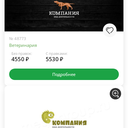
№ 48773
Ветеринария
Без правок:
С правками:
4550 ₽
5530 ₽
Подробнее