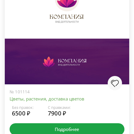
№ 101114
Цветы, растения, доставка цветов
Без правок:
С правками:
6500 ₽
7900 ₽
Подробнее