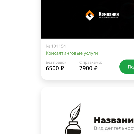
№ 101154
Консалтинговые услуги
Без правок:
С правками:
По
6500 ₽
7900 ₽