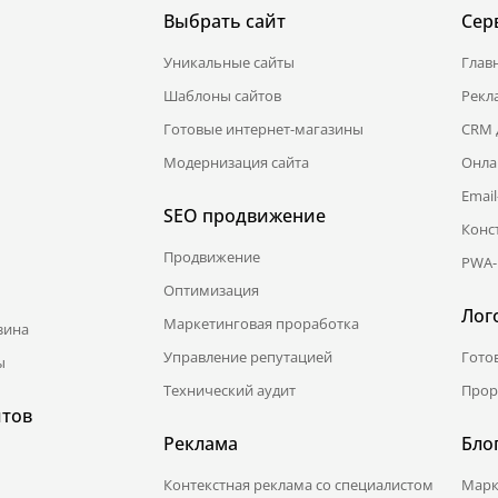
Выбрать сайт
Сер
Уникальные сайты
Глав
Шаблоны сайтов
Рекл
Готовые интернет-магазины
CRM 
Модернизация сайта
Онла
Emai
SEO продвижение
Конс
Продвижение
PWA-
Оптимизация
Лог
Маркетинговая проработка
зина
Управление репутацией
Гото
ы
Технический аудит
Прор
йтов
Реклама
Бло
Контекстная реклама со специалистом
Марк