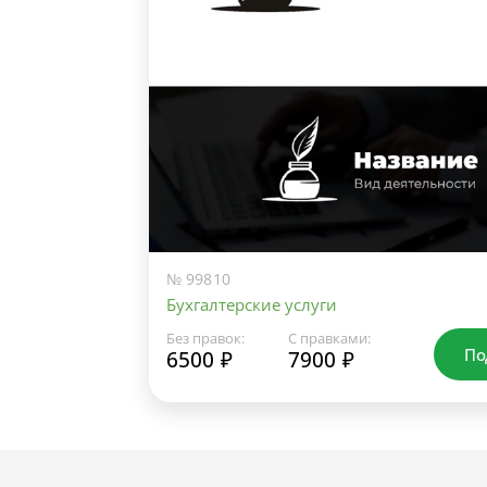
№ 99810
Бухгалтерские услуги
Без правок:
С правками:
По
6500 ₽
7900 ₽