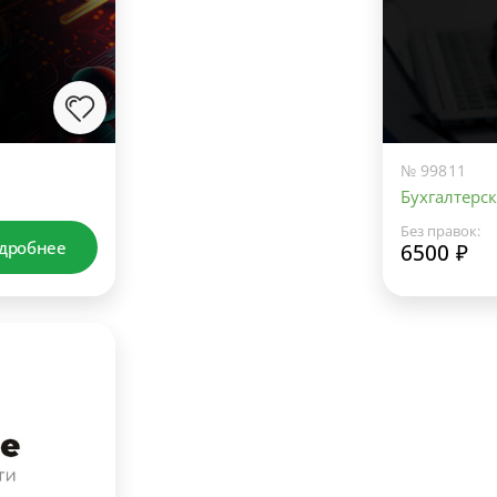
№ 99811
Бухгалтерск
Без правок:
дробнее
6500 ₽