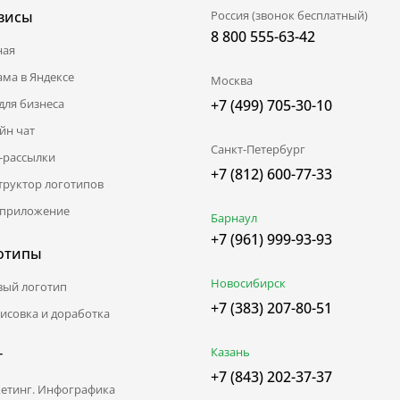
висы
Россия (звонок бесплатный)
8 800 555-63-42
ная
ама в Яндексе
Москва
для бизнеса
+7 (499) 705-30-10
йн чат
Санкт-Петербург
l-рассылки
+7 (812) 600-77-33
труктор логотипов
приложение
Барнаул
+7 (961) 999-93-93
отипы
Новосибирск
вый логотип
+7 (383) 207-80-51
исовка и доработка
Казань
г
+7 (843) 202-37-37
етинг. Инфографика