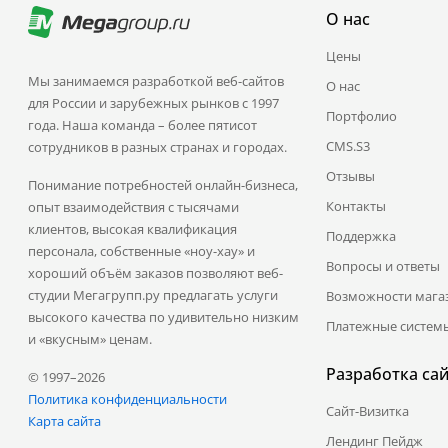
О нас
Цены
Мы занимаемся разработкой веб-сайтов
О нас
для России и зарубежных рынков с 1997
Портфолио
года. Наша команда – более пятисот
CMS.S3
сотрудников в разных странах и городах.
Отзывы
Понимание потребностей онлайн-бизнеса,
Контакты
опыт взаимодействия с тысячами
клиентов, высокая квалификация
Поддержка
персонала, собственные «ноу-хау» и
Вопросы и ответы
хороший объём заказов позволяют веб-
студии Мегагрупп.ру предлагать услуги
Возможности мага
высокого качества по удивительно низким
Платежные систем
и «вкусным» ценам.
Разработка са
© 1997–2026
Политика конфиденциальности
Сайт-Визитка
Карта сайта
Лендинг Пейдж