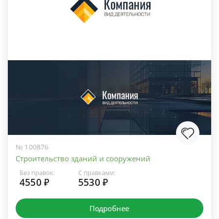
№ 100876
Строительство зданий и сооружений
Без правок:
С правками:
4550 ₽
5530 ₽
Подробнее