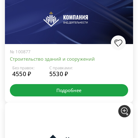
№ 100877
Строительство зданий и сооружений
Без правок:
С правками:
4550 ₽
5530 ₽
Подробнее