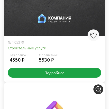
№ 105379
Строительные услуги
Без правок:
С правками:
4550 ₽
5530 ₽
Подробнее