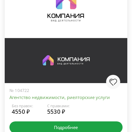
№ 104722
Агентство недвижимости, риелторские услуги
Без правок:
С правками:
4550 ₽
5530 ₽
Подробнее