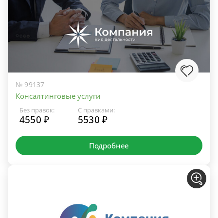
№ 99137
Консалтинговые услуги
Без правок:
С правками:
4550 ₽
5530 ₽
Подробнее