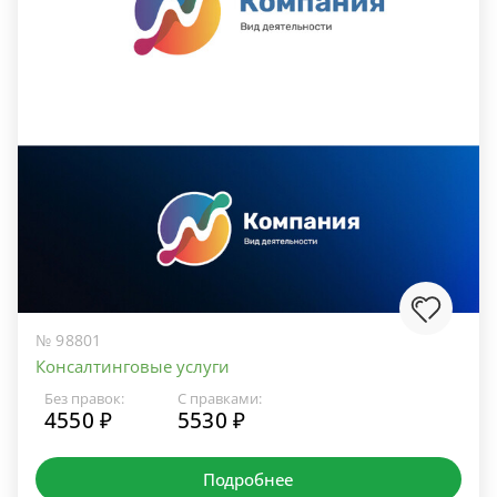
№ 98801
Консалтинговые услуги
Без правок:
С правками:
4550 ₽
5530 ₽
Подробнее