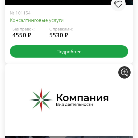
№ 101154
Консалтинговые услуги
Без правок:
С правками:
4550 ₽
5530 ₽
Подробнее