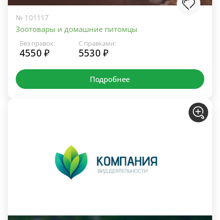
№ 101117
Зоотовары и домашние питомцы
Без правок:
С правками:
4550 ₽
5530 ₽
Подробнее